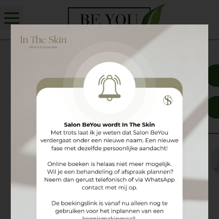
ALGEMENE VOORWAARDE
1. Algemeen
Deze voorwaarden gelden voor iedere aanbieding,
behandeling en transactie tussen Salon BeYou en een cliënt
waarop Salon BeYou deze voorwaarden van toepassing
heeft verklaard, voor zover van deze voorwaarden niet
door partijen uitdrukkelijk en schriftelijk is afgeweken.
2. Inspanningen schoonheidssalon
De schoonheidssalon zal de behandelingen naar beste
inzicht en vermogen en overeenkomstig de eisen van goed
vakmanschap uitvoeren en op grond van de op dat moment
bekende stand der wetenschap. De schoonheidssalon zal
zoveel als redelijkerwijs mogelijk is de cliënt inlichten over
financiële consequenties van de wijziging of aanvulling van de
behandeling.