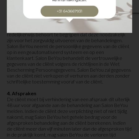
3. Persoonsgegevens en privacy
De cliënt voorziet schoonheidssalon vóór de eerste
behandeling van alle gegevens, waarvan Salon BeYou
aangeeft dat deze noodzakelijk zijn of waarvan de cliënt
redelijkerwijs behoort te begrijpen dat deze noodzakelijk
zijn voor het zorgvuldig uitvoeren van de behandelingen.
Salon BeYou neemt de persoonlijke gegevens van de cliënt
op in een geautomatiseerd systeem en op een
klantenkaart. Salon BeYou behandelt de vertrouwelijke
gegevens van de cliënt volgens de richtlijnen in de Wet
Bescherming Persoonsgegevens. Salon BeYou zal gegevens
van de cliënt niet verkopen of verhuren aan derden zonder
schriftelijke toestemming vooraf van de cliënt.
4. Afspraken
De cliënt moet bij verhindering van een afspraak dit uiterlijk
48 uur voor afgaande aan de behandeling aan Salon BeYou
melden. Indien de cliënt deze verplichting niet of niet tijdig
nakomt, mag Salon BeYou het gehele bedrag voor de
afgesproken behandeling aan de cliënt berekenen. Indien
de cliënt meer dan vijf minuten later dan de afgesproken tijd
in de praktijk komt, mag salon BeYou de verloren tijd