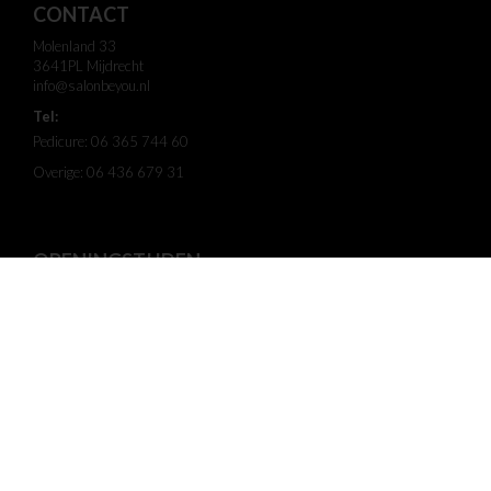
CONTACT
Molenland 33
3641PL Mijdrecht
info@salonbeyou.nl
Tel:
Pedicure: 06 365 744 60
Overige: 06 436 679 31
OPENINGSTIJDEN
Ma
09:00 - 20:00 uur
Di
09:00 - 18:30 uur
Wo
09:00 - 18:30 uur
Do
09:00 - 18:30 uur
Vr
- uur
Za
- uur
Zo
- uur