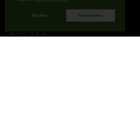
Decline
Accepteren
OPENINGSTIJDEN
Ma
09:00 - 20:00 uur
Di
09:00 - 18:30 uur
Wo
09:00 - 18:30 uur
Do
09:00 - 18:30 uur
Vr
- uur
Za
- uur
Zo
- uur
INFORMATIE
Behandelingen
Diëtetiek
InTheSkin
Over de salon
Algemene voorwaarde