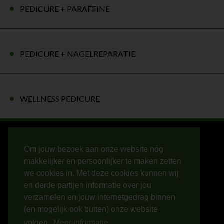
PEDICURE + PARAFFINE
PEDICURE + NAGELREPARATIE
WELLNESS PEDICURE
CONTACT
Om jouw bezoek aan onze website nóg
Molenland 33
makkelijker en persoonlijker te maken zetten
3641PL Mijdrecht
we cookies in. Met deze cookies kunnen wij
info@salonbeyou.nl
en derde partijen informatie over jou
Tel:
verzamelen en jouw internetgedrag binnen
Pedicure: 06 365 744 60
(en mogelijk ook buiten) onze website
Overige: 06 436 679 31
volgen.
Meer informatie